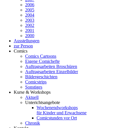
2006
2005
2004
2003
2002
2001
2000
Ausstellungen
zur Person
Comics
Comics Cartoons
Eigene Comichefte
Auftragsarbeiten Broschüren
Auftragsarbeiten Einzelbilder
Bildergeschichten
Comicstrips
Sonstiges
Kurse & Workshops
Aktuell
Unterichtsangebote
Wochenendworkshops
für Kinder und Erwachsene
Comicstunden vor Ort
Chronik