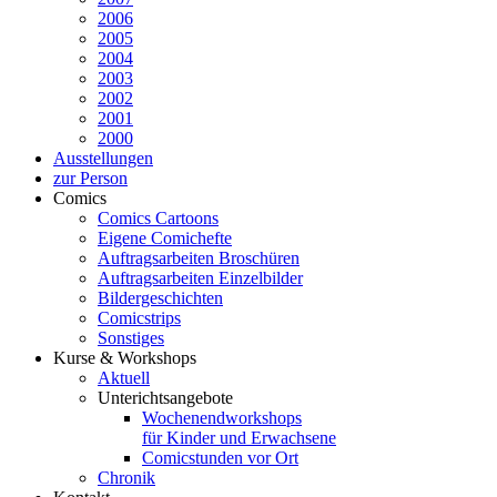
2006
2005
2004
2003
2002
2001
2000
Ausstellungen
zur Person
Comics
Comics Cartoons
Eigene Comichefte
Auftragsarbeiten Broschüren
Auftragsarbeiten Einzelbilder
Bildergeschichten
Comicstrips
Sonstiges
Kurse & Workshops
Aktuell
Unterichtsangebote
Wochenendworkshops
für Kinder und Erwachsene
Comicstunden vor Ort
Chronik